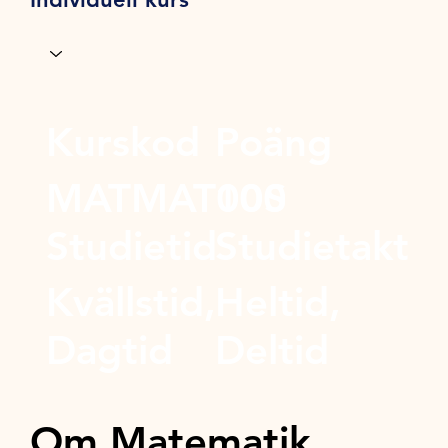
Kurskod
Poäng
MATMAT00S
100
Studietid
Studietakt
Kvällstid,
Heltid,
Dagtid
Deltid
Om Matematik