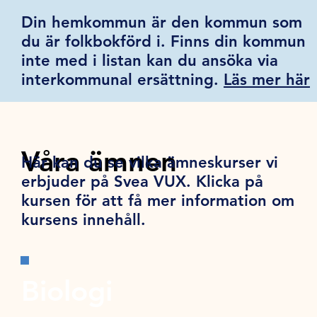
Din hemkommun är den kommun som
du är folkbokförd i. Finns din kommun
inte med i listan kan du ansöka via
interkommunal ersättning.
Läs mer här
Våra ämnen
Här kan du se vilka ämneskurser vi
erbjuder på Svea VUX. Klicka på
kursen för att få mer information om
kursens innehåll.
Biologi