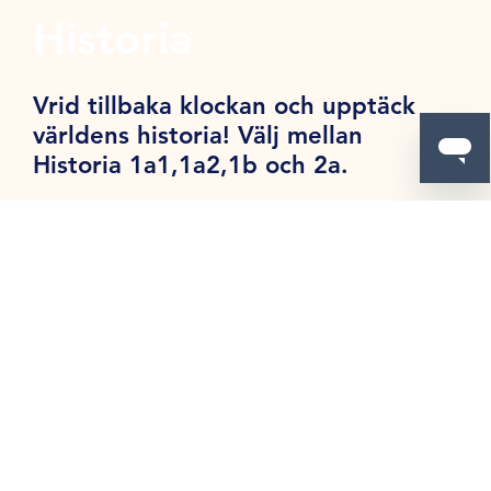
Historia
Vrid tillbaka klockan och upptäck
världens historia! Välj mellan
Historia 1a1,1a2,1b och 2a.
Kemi
Förstå hur allting är uppbyggt och
existerar! Läs Kemi 1 och/eller Kemi