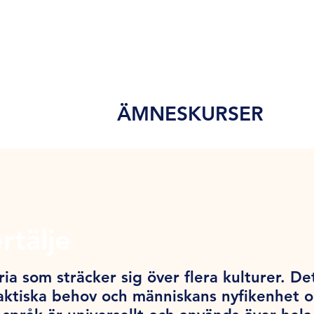
ÄMNESKURSER
rtälje
ia som sträcker sig över flera kulturer. De
ktiska behov och människans nyfikenhet och