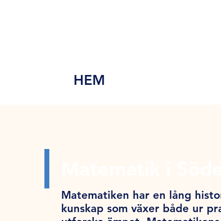
MEN
Y
HEM
Matematik i Söde
Matematiken har en lång histor
kunskap som växer både ur pra