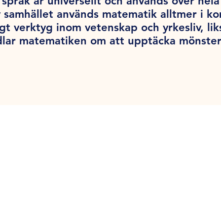
språk är universellt och används över hel
v samhället används matematik alltmer i k
tigt verktyg inom vetenskap och yrkesliv, l
dlar matematiken om att upptäcka mönster