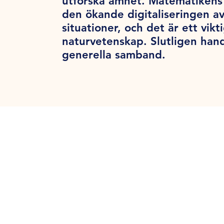
utforska ämnet. Matematikens 
den ökande digitaliseringen a
situationer, och det är ett vik
naturvetenskap. Slutligen han
generella samband.