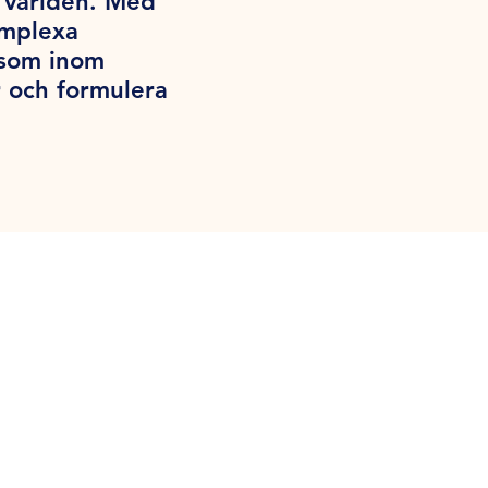
a världen. Med
omplexa
iksom inom
 och formulera