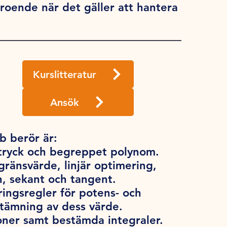
rtroende när det gäller att hantera
Kurslitteratur
Ansök
 berör är:
uttryck och begreppet polynom.
änsvärde, linjär optimering,
n, sekant och tangent.
ringsregler för potens- och
stämning av dess värde.
tioner samt bestämda integraler.