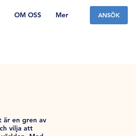
OM OSS
Mer
ANSÖK
t är en gren av
 vilja att