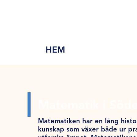
MEN
Y
HEM
Matematik i Söde
Matematiken har en lång histor
kunskap som växer både ur pra