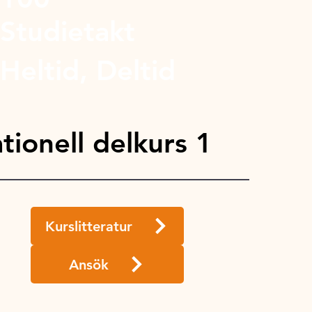
Studietakt
Heltid, Deltid
ionell delkurs 1
Kurslitteratur
Ansök