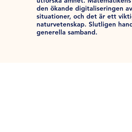
utforska ämnet. Matematikens 
den ökande digitaliseringen a
situationer, och det är ett vik
naturvetenskap. Slutligen han
generella samband.