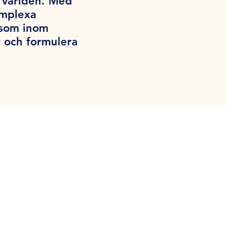
a världen. Med
omplexa
iksom inom
 och formulera