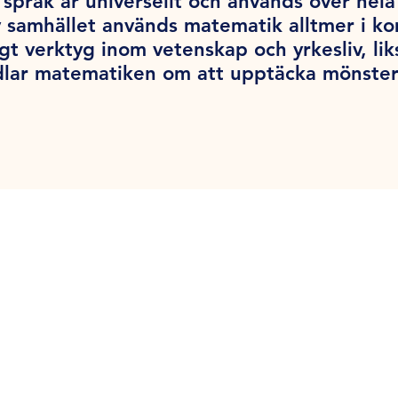
språk är universellt och används över hel
v samhället används matematik alltmer i k
tigt verktyg inom vetenskap och yrkesliv, l
dlar matematiken om att upptäcka mönster