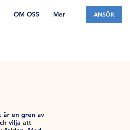
OM OSS
Mer
ANSÖK
t är en gren av
 vilja att