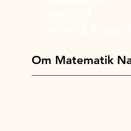
Studietid
Kvällstid, Dagtid
Om Matematik Nat