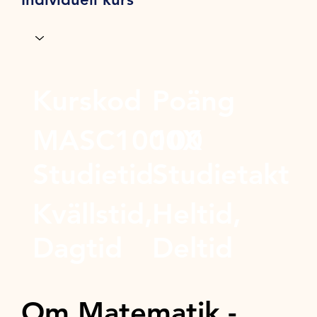
Kurskod
Poäng
MASC1000X
100
Studietid
Studietakt
Kvällstid,
Heltid,
Dagtid
Deltid
Om Matematik -