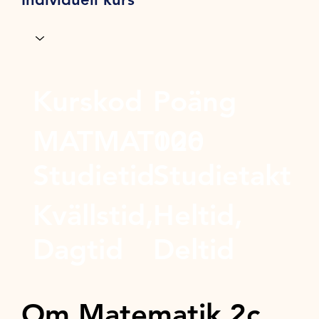
Kurskod
Poäng
MATMAT02c
100
Studietid
Studietakt
Kvällstid,
Heltid,
Dagtid
Deltid
Om Matematik 2c