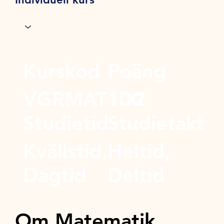
Kurskod
Poäng
VGRMAT1D2
100
Studietid
Studietakt
Kvällstid,
Heltid,
Dagtid
Deltid
Om Matematik