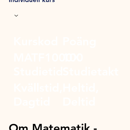
Kurskod
Poäng
MATF1000X
100
Studietid
Studietakt
Kvällstid,
Heltid,
Dagtid
Deltid
Om Matematik -