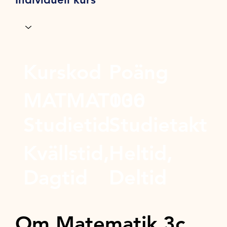
Kurskod
Poäng
MATMAT03c
100
Studietid
Studietakt
Kvällstid,
Heltid,
Dagtid
Deltid
Om Matematik 3c