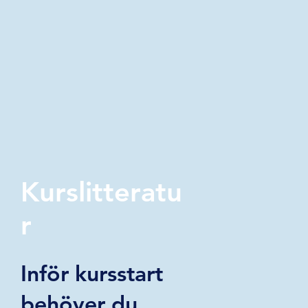
Kurslitteratu
r
Inför kursstart
behöver du