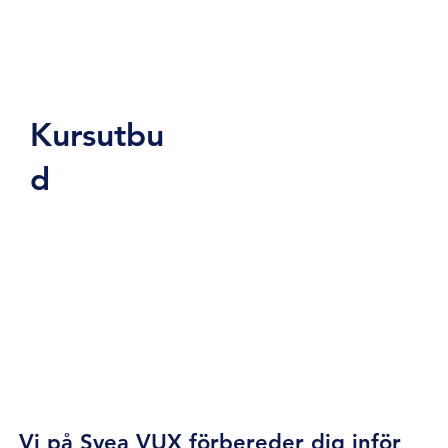
Kursutbu
d
Yrkesutbildnin
Vi på Svea VUX förbereder dig inför