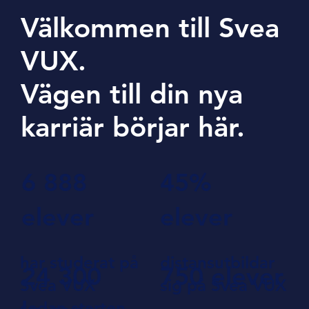
Välkommen till Svea
VUX.
Vägen till din nya
karriär börjar här.
6 888
45%
elever
elever
har studerat på
distansutbildar
24 300
750 elever
Svea VUX
sig på Svea VUX
sedan starten