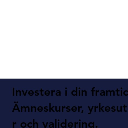
Investera i din framti
Ämneskurser, yrkesut
r och validering.