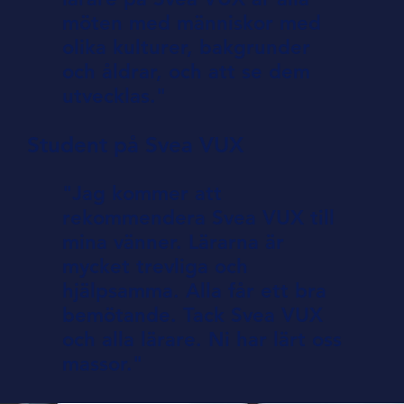
möten med människor med
olika kulturer, bakgrunder
och åldrar, och att se dem
utvecklas."
Student på Svea VUX
"Jag kommer att
rekommendera Svea VUX till
mina vänner. Lärarna är
mycket trevliga och
hjälpsamma. Alla får ett bra
bemötande. Tack Svea VUX
och alla lärare. Ni har lärt oss
massor."