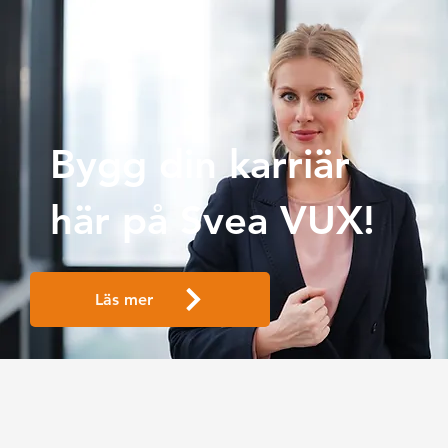
Bygg din karriär
här på Svea VUX!
Läs mer