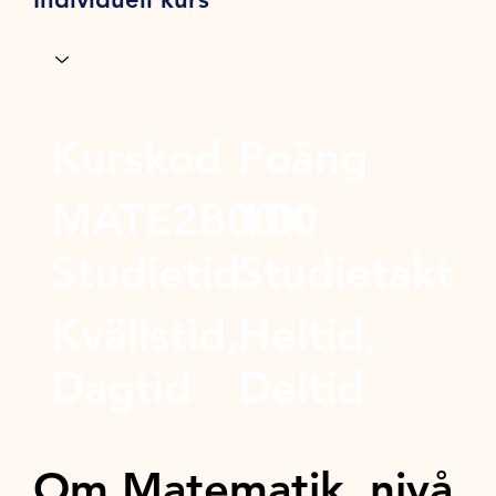
Kurskod
Poäng
MATE2B00X
100
Studietid
Studietakt
Kvällstid,
Heltid,
Dagtid
Deltid
Om Matematik, nivå