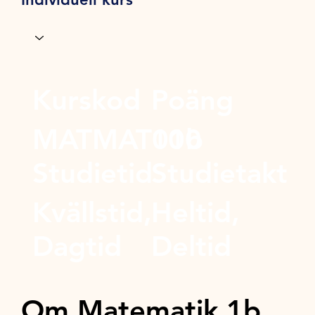
Kurskod
Poäng
MATMAT01b
100
Studietid
Studietakt
Kvällstid,
Heltid,
Dagtid
Deltid
Om Matematik 1b