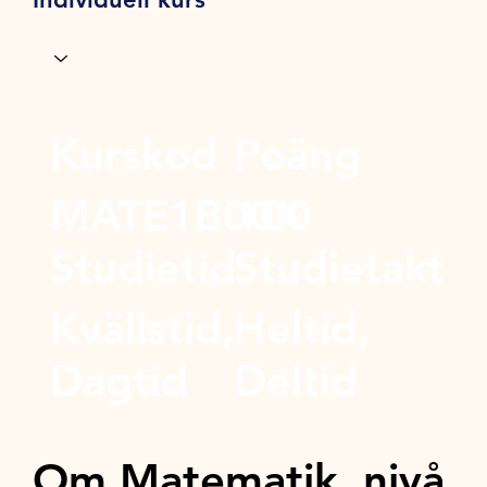
Kurskod
Poäng
MATE1B00X
100
Studietid
Studietakt
Kvällstid,
Heltid,
Dagtid
Deltid
Om Matematik, nivå