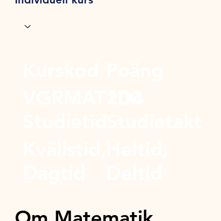
Kurskod
Poäng
VGRMAT1D4
200
Studietid
Studietakt
Kvällstid,
Heltid,
Dagtid
Deltid
Om Matematik