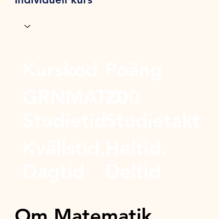
Kurskod
Poäng
GRNMATD
200
Studietid
Studietakt
Kvällstid,
Heltid,
Dagtid
Deltid
Om Matematik,