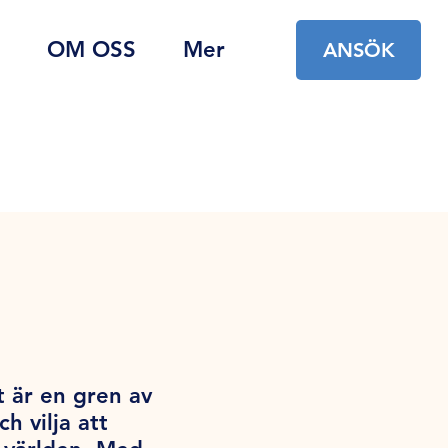
OM OSS
Mer
ANSÖK
t är en gren av
 vilja att