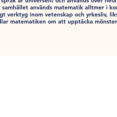
språk är universellt och används över hel
v samhället används matematik alltmer i k
tigt verktyg inom vetenskap och yrkesliv, l
dlar matematiken om att upptäcka mönster