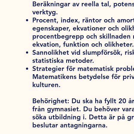
Beräkningar av reella tal, poten
verktyg.
Procent, index, räntor och amor
egenskaper, ekvationer och olik
procentbegrepp och skillnaden m
ekvation, funktion och olikheter.
Sannolikhet vid slumpförsök, ri
statistiska metoder.
Strategier för matematisk probl
Matematikens betydelse för pri
kulturen.
Behörighet:
Du ska ha fyllt 20 år
från gymnasiet. Du behöver var
söka utbildning i. Detta är på 
beslutar antagningarna.