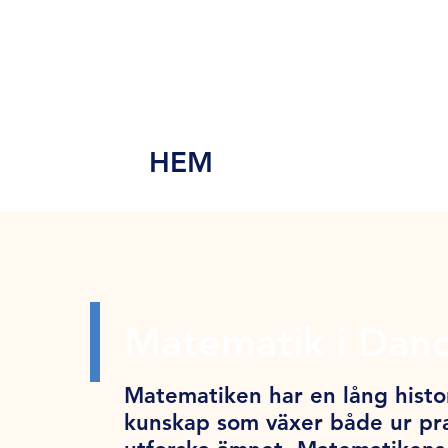
MEN
Y
HEM
Matematik i Dan
Matematiken har en lång histor
kunskap som växer både ur pra