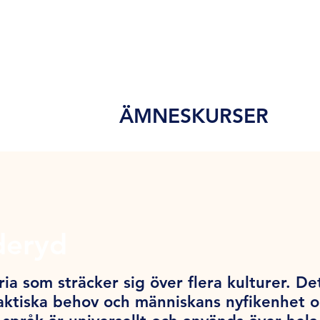
ÄMNESKURSER
deryd
ia som sträcker sig över flera kulturer. De
ktiska behov och människans nyfikenhet och