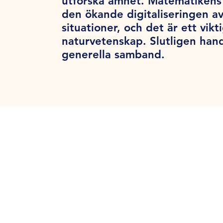
utforska ämnet. Matematikens 
den ökande digitaliseringen a
situationer, och det är ett vik
naturvetenskap. Slutligen han
generella samband.