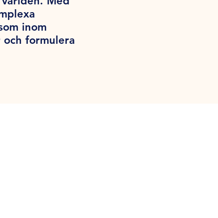
a världen. Med
omplexa
iksom inom
 och formulera