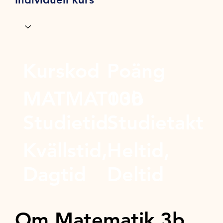
Kurskod
Poäng
MATMAT03b
100
Studietid
Studietakt
Kvällstid,
Heltid,
Dagtid
Deltid
Om Matematik 3b