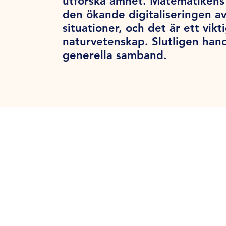
utforska ämnet. Matematikens 
den ökande digitaliseringen a
situationer, och det är ett vik
naturvetenskap. Slutligen han
generella samband.