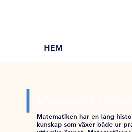
MEN
Y
HEM
Matematik i Dan
Matematiken har en lång histor
kunskap som växer både ur pra