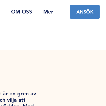
OM OSS
Mer
ANSÖK
t är en gren av
 vilja att