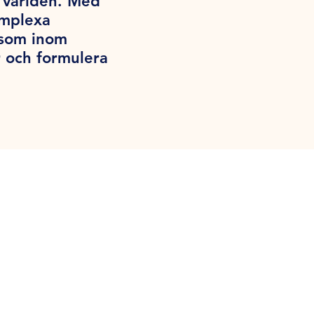
a världen. Med
omplexa
iksom inom
 och formulera