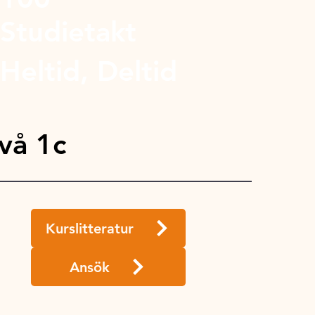
Studietakt
Heltid, Deltid
vå 1c
Kurslitteratur
Ansök