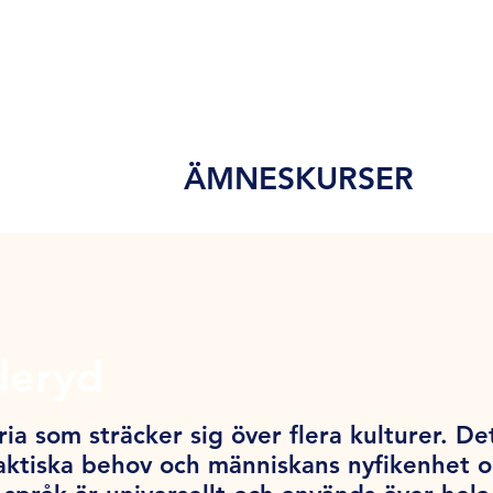
ÄMNESKURSER
deryd
ia som sträcker sig över flera kulturer. De
ktiska behov och människans nyfikenhet och