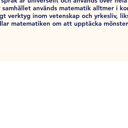
språk är universellt och används över hel
v samhället används matematik alltmer i k
tigt verktyg inom vetenskap och yrkesliv, l
dlar matematiken om att upptäcka mönster