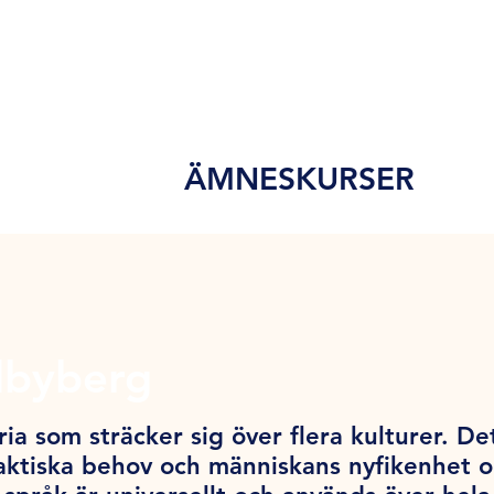
ÄMNESKURSER
dbyberg
ia som sträcker sig över flera kulturer. De
ktiska behov och människans nyfikenhet och