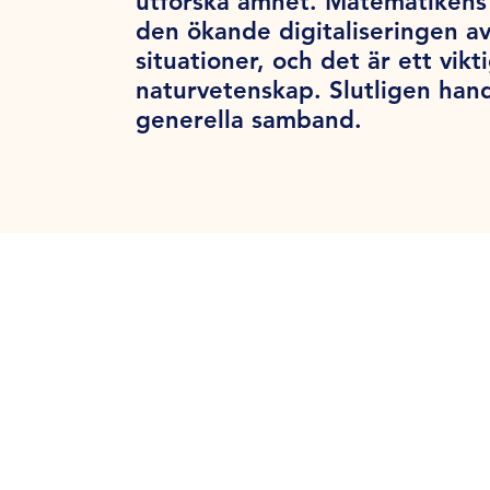
utforska ämnet. Matematikens 
den ökande digitaliseringen a
situationer, och det är ett vik
naturvetenskap. Slutligen han
generella samband.