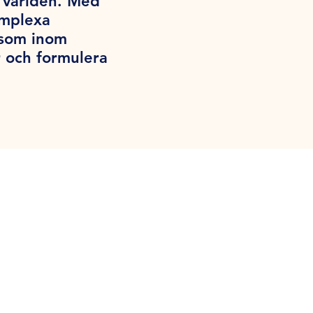
a världen. Med
omplexa
iksom inom
 och formulera