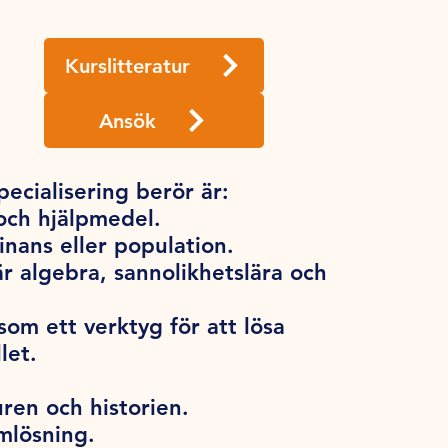
Kurslitteratur
Ansök
cialisering berör är:
 och hjälpmedel.
nans eller population.
r algebra, sannolikhetslära och
m ett verktyg för att lösa
llet.
ren och historien.
mlösning.