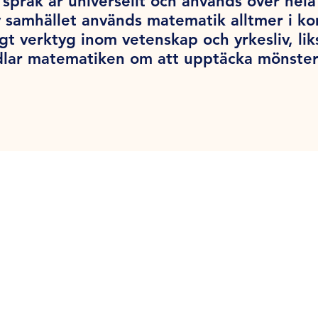
språk är universellt och används över hel
v samhället används matematik alltmer i k
tigt verktyg inom vetenskap och yrkesliv, l
dlar matematiken om att upptäcka mönster