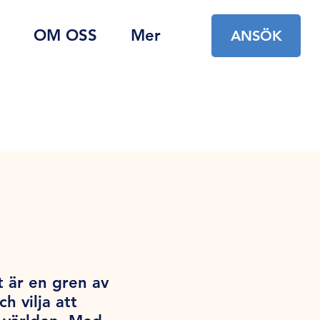
OM OSS
Mer
ANSÖK
t är en gren av
 vilja att