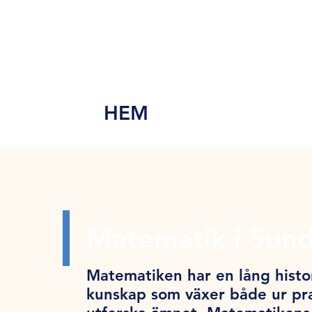
MEN
Y
HEM
Matematik i Sun
Matematiken har en lång histor
kunskap som växer både ur pra