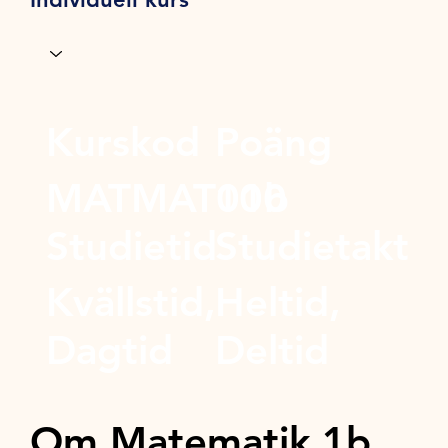
Kurskod
Poäng
MATMAT01b
100
Studietid
Studietakt
Kvällstid,
Heltid,
Dagtid
Deltid
Om Matematik 1b