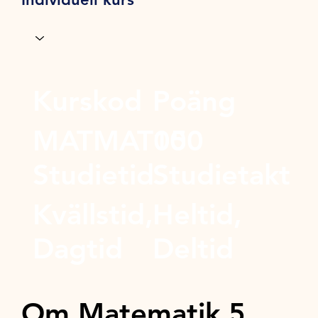
Kurskod
Poäng
MATMAT05
100
Studietid
Studietakt
Kvällstid,
Heltid,
Dagtid
Deltid
Om Matematik 5