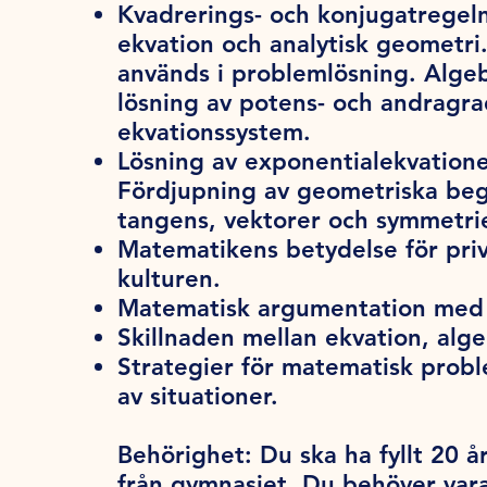
Kvadrerings- och konjugatregeln 
ekvation och analytisk geometri.
används i problemlösning. Algeb
lösning av potens- och andragra
ekvationssystem.
Lösning av exponentialekvatione
Fördjupning av geometriska beg
tangens, vektorer och symmetrie
Matematikens betydelse för pri
kulturen.
Matematisk argumentation med 
Skillnaden mellan ekvation, alge
Strategier för matematisk probl
av situationer.
Behörighet:
Du ska ha fyllt 20 år
från gymnasiet. Du behöver var