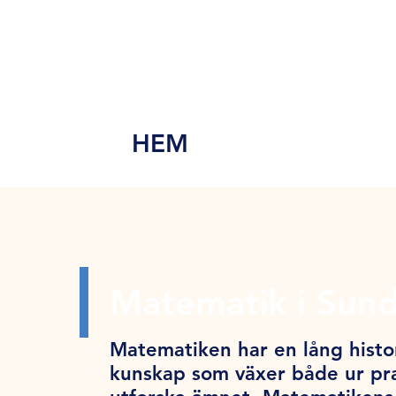
MEN
Y
HEM
Matematik i Sun
Matematiken har en lång histor
kunskap som växer både ur pra