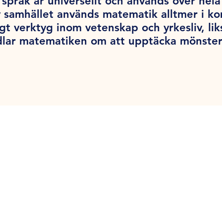
språk är universellt och används över hel
v samhället används matematik alltmer i k
tigt verktyg inom vetenskap och yrkesliv, l
dlar matematiken om att upptäcka mönster