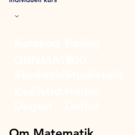
Kurskod
Poäng
GRNMATB
100
Studietid
Studietakt
Kvällstid,
Heltid,
Dagtid
Deltid
Om Matematik,