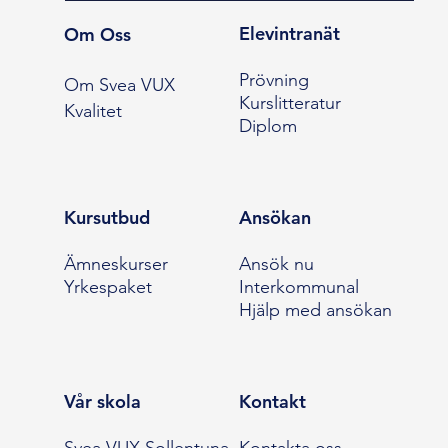
Elevintranät
Om Oss
Prövning
Om Svea VUX
Kurslitteratur
Kvalitet
Diplom
Kursutbud
Ansökan
Ämneskurser
Ansök nu
Yrkespaket
Interkommunal
Hjälp med ansökan
Vår skola
Kontakt
Svea VUX Sollentuna
Kontakta oss