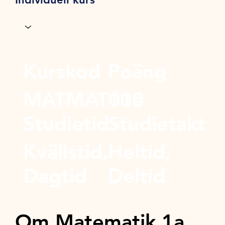
Kurskod
Poäng
MATMAT01a
100
Studietid
Studietakt
Kvällstid,
Heltid,
Dagtid
Deltid
Om Matematik 1a