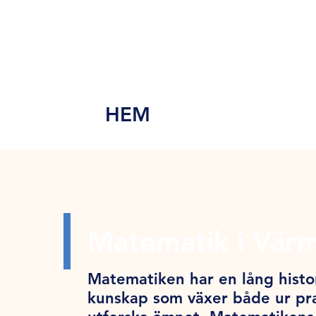
MEN
Y
HEM
Matematik i Vär
Matematiken har en lång histor
kunskap som växer både ur pra