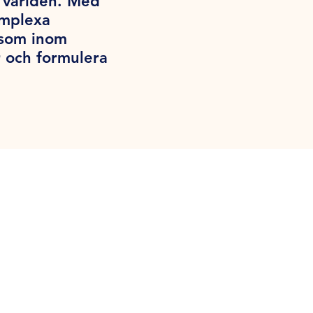
a världen. Med
omplexa
iksom inom
 och formulera