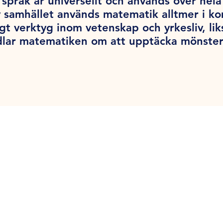
språk är universellt och används över hel
v samhället används matematik alltmer i k
tigt verktyg inom vetenskap och yrkesliv, l
dlar matematiken om att upptäcka mönster