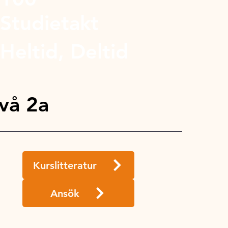
Studietakt
Heltid, Deltid
vå 2a
Kurslitteratur
Ansök