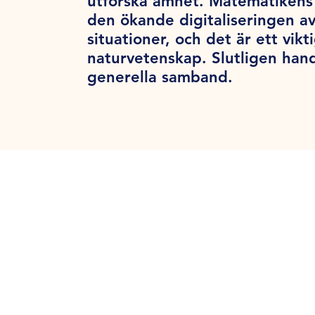
utforska ämnet. Matematikens 
den ökande digitaliseringen a
situationer, och det är ett vik
naturvetenskap. Slutligen han
generella samband.