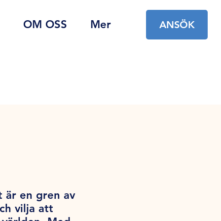
OM OSS
Mer
ANSÖK
t är en gren av
 vilja att