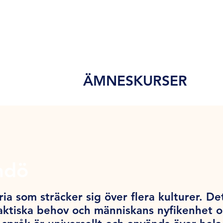
ÄMNESKURSER
mdö
ia som sträcker sig över flera kulturer. De
ktiska behov och människans nyfikenhet och