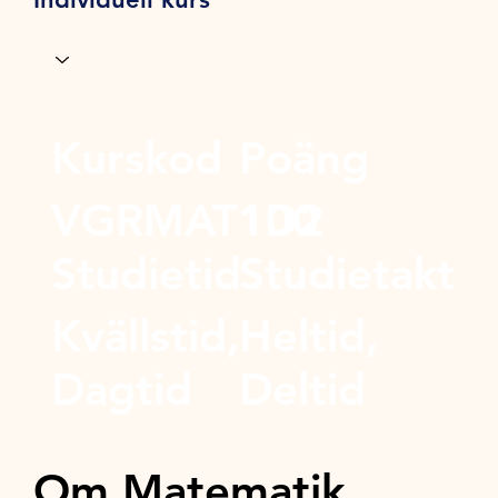
Kurskod
Poäng
VGRMAT1D2
100
Studietid
Studietakt
Kvällstid,
Heltid,
Dagtid
Deltid
Om Matematik