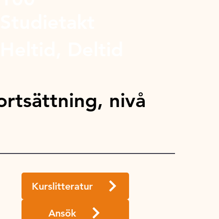
Studietakt
Heltid, Deltid
rtsättning, nivå
Kurslitteratur
Ansök