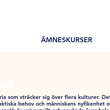
ÄMNESKURSER
mdö
ia som sträcker sig över flera kulturer. De
ktiska behov och människans nyfikenhet och