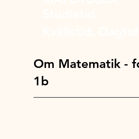
Studietid
Kvällstid, Dagtid
Om Matematik - fo
1b