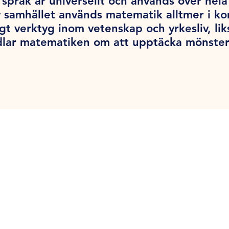
språk är universellt och används över hel
v samhället används matematik alltmer i k
tigt verktyg inom vetenskap och yrkesliv, l
dlar matematiken om att upptäcka mönster