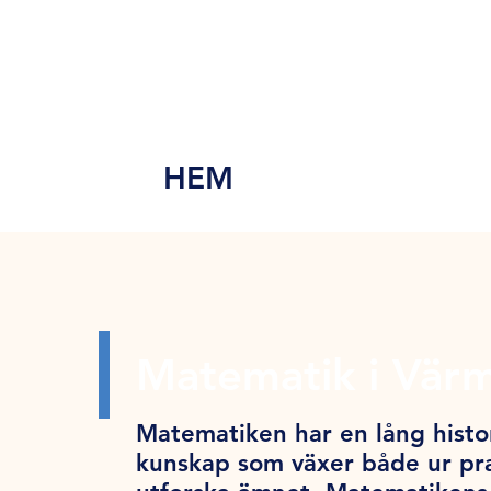
MEN
Y
HEM
Matematik i Vär
Matematiken har en lång histor
kunskap som växer både ur pra