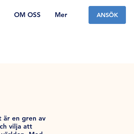
OM OSS
Mer
ANSÖK
t är en gren av
 vilja att