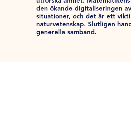
utforska ämnet. Matematikens 
den ökande digitaliseringen a
situationer, och det är ett vik
naturvetenskap. Slutligen han
generella samband.