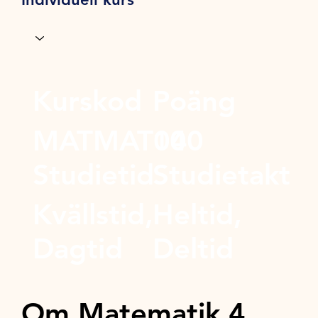
Kurskod
Poäng
MATMAT04
100
Studietid
Studietakt
Kvällstid,
Heltid,
Dagtid
Deltid
Om Matematik 4