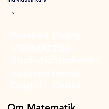
Kurskod
Poäng
VGRMAT1D3
200
Studietid
Studietakt
Kvällstid,
Heltid,
Dagtid
Deltid
Om Matematik