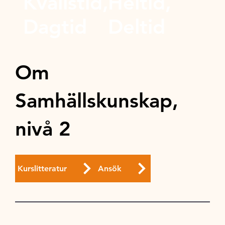
Kvällstid,
Heltid,
Dagtid
Deltid
Om
Samhällskunskap,
nivå 2
Kurslitteratur
Ansök