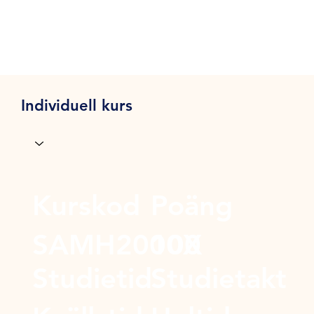
Individuell kurs
Kurskod
Poäng
SAMH2000X
100
Studietid
Studietakt