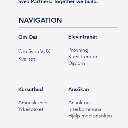
Svea Partners: Together we build.
NAVIGATION
Elevintranät
Om Oss
Prövning
Om Svea VUX
Kurslitteratur
Kvalitet
Diplom
Kursutbud
Ansökan
Ämneskurser
Ansök nu
Yrkespaket
Interkommunal
Hjälp med ansökan