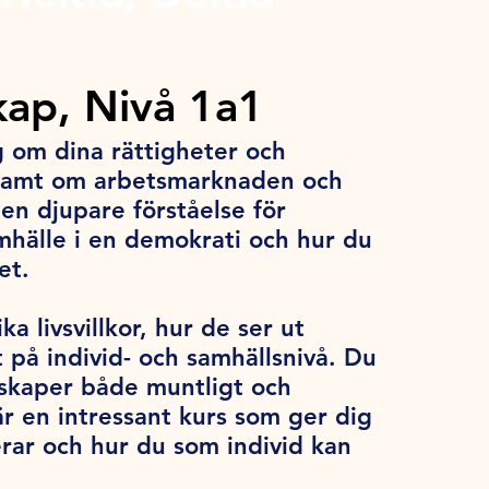
ap, Nivå 1a1
g om dina rättigheter och
samt om arbetsmarknaden och
en djupare förståelse för
mhälle i en demokrati och hur du
let.
a livsvillkor, hur de ser ut
t på individ- och samhällsnivå. Du
unskaper både muntligt och
är en intressant kurs som ger dig
rar och hur du som individ kan