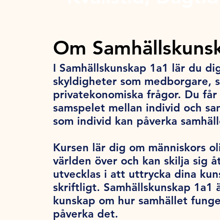
Om Samhällskunsk
I Samhällskunskap 1a1 lär du di
skyldigheter som medborgare, 
privatekonomiska frågor. Du får 
samspelet mellan individ och sa
som individ kan påverka samhäl
Kursen lär dig om människors olik
världen över och kan skilja sig å
utvecklas i att uttrycka dina k
skriftligt. Samhällskunskap 1a1 
kunskap om hur samhället funge
påverka det.