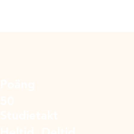
Poäng
50
Studietakt
Heltid, Deltid