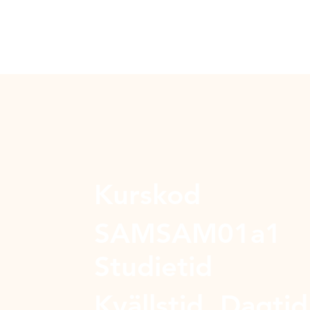
Kurskod
SAMSAM01a1
Studietid
Kvällstid, Dagtid