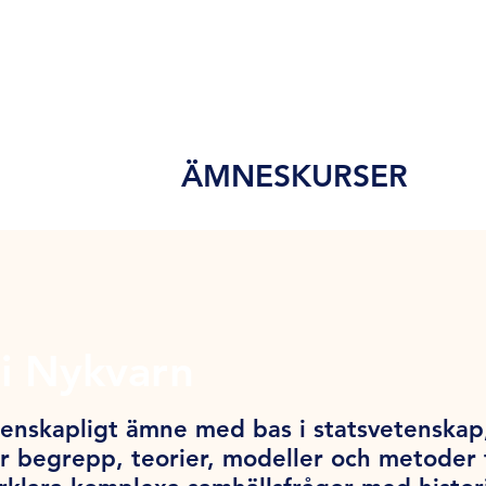
ÄMNESKURSER
i Nykvarn
tenskapligt ämne med bas i statsvetenskap,
 begrepp, teorier, modeller och metoder f