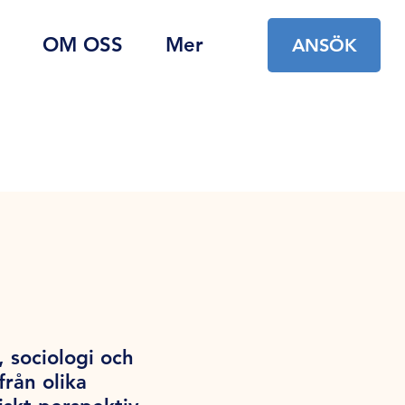
OM OSS
Mer
ANSÖK
 sociologi och
rån olika