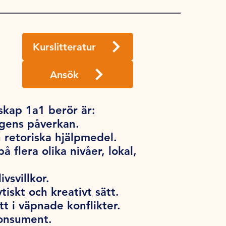
Kurslitteratur
Ansök
kap 1a1 berör är:
ngens påverkan.
 retoriska hjälpmedel.
 flera olika nivåer, lokal,
ivsvillkor.
ytiskt och kreativt sätt.
tt i väpnade konflikter.
konsument.