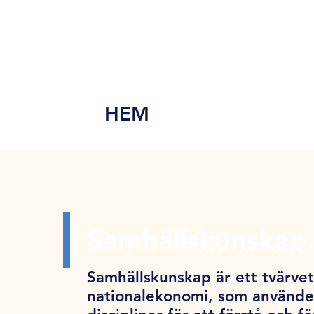
MEN
Y
HEM
Samhällskunskap 
Samhällskunskap är ett tvärve
nationalekonomi, som använder