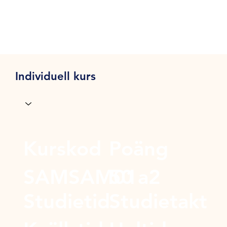
Individuell kurs
Kurskod
Poäng
SAMSAM01a2
50
Studietid
Studietakt