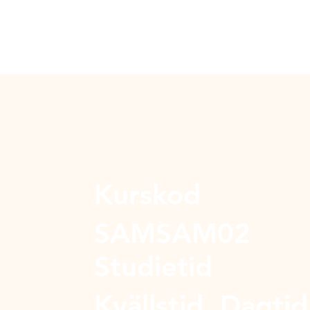
Kurskod
SAMSAM02
Studietid
Kvällstid, Dagtid