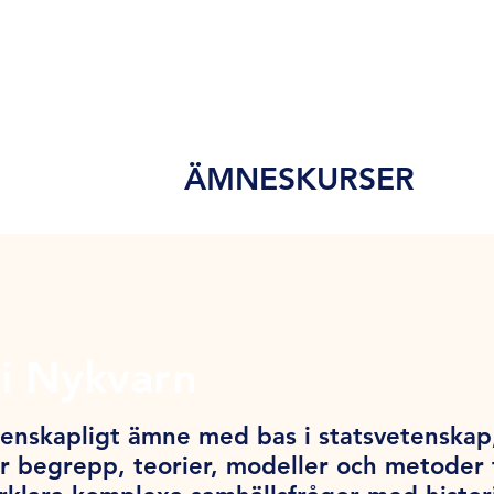
ÄMNESKURSER
i Nykvarn
tenskapligt ämne med bas i statsvetenskap,
 begrepp, teorier, modeller och metoder f