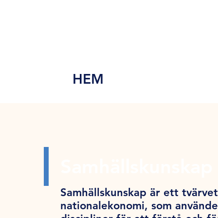
MEN
Y
HEM
Samhällskunskap 
Samhällskunskap är ett tvärve
nationalekonomi, som använder