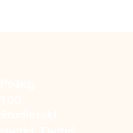
Poäng
100
Studietakt
Heltid, Deltid