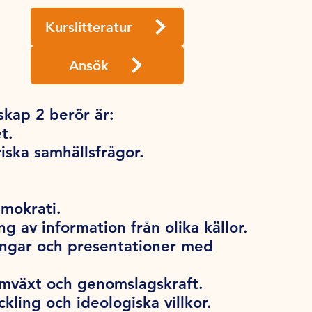
Kurslitteratur
Ansök
kap 2 berör är:
et.
riska samhällsfrågor.
.
emokrati.
ng av information från olika källor.
ningar och presentationer med
amväxt och genomslagskraft.
kling och ideologiska villkor.