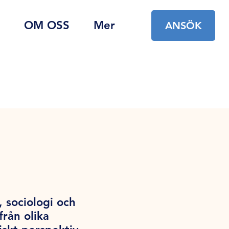
OM OSS
Mer
ANSÖK
 sociologi och
rån olika