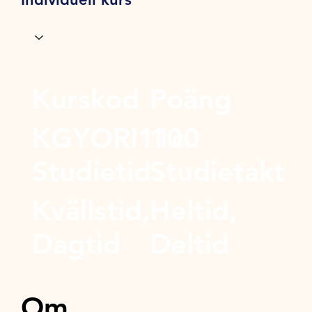
Kurskod
Poäng
KGYORI11c
100
Studietid
Studietakt
Kvällstid,
Heltid,
Dagtid
Deltid
Om