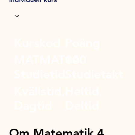
Kurskod
Poäng
MATMAT04
100
Studietid
Studietakt
Kvällstid,
Heltid,
Dagtid
Deltid
Om Matematik 4