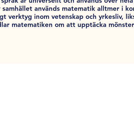
språk är universellt och används över hel
v samhället används matematik alltmer i k
tigt verktyg inom vetenskap och yrkesliv, l
dlar matematiken om att upptäcka mönster