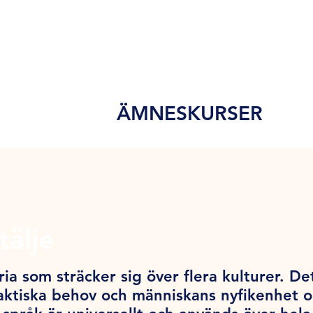
ÄMNESKURSER
tälje
ia som sträcker sig över flera kulturer. De
ktiska behov och människans nyfikenhet och