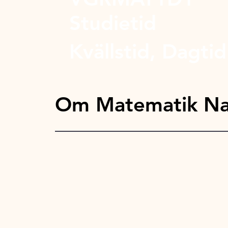
Studietid
Kvällstid, Dagtid
Om Matematik Nat