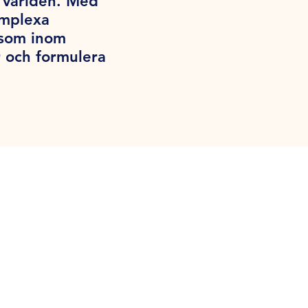
a världen. Med
omplexa
iksom inom
 och formulera