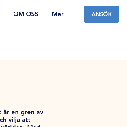
OM OSS
Mer
ANSÖK
t är en gren av
 vilja att