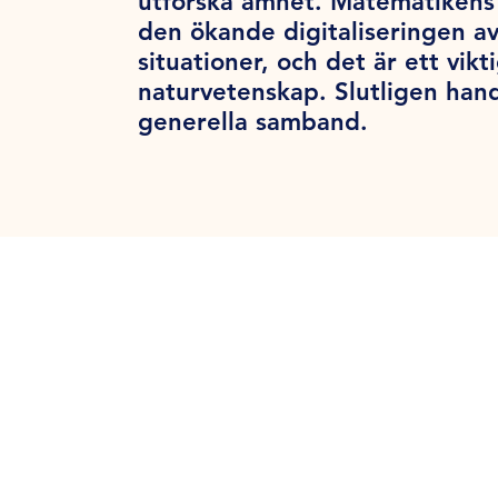
utforska ämnet. Matematikens 
den ökande digitaliseringen a
situationer, och det är ett vik
naturvetenskap. Slutligen han
generella samband.