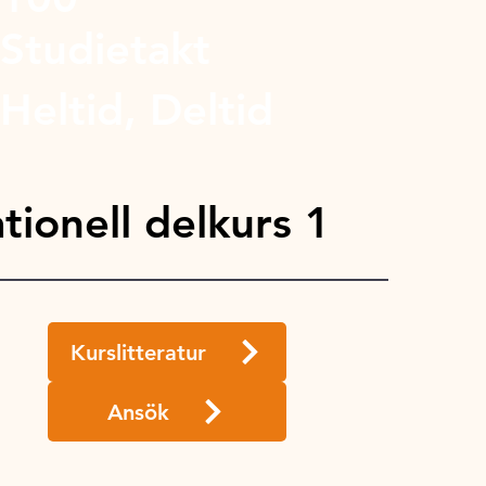
Studietakt
Heltid, Deltid
ionell delkurs 1
Kurslitteratur
Ansök