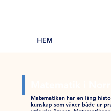
MEN
Y
HEM
Matematik i Norr
Matematiken har en lång histor
kunskap som växer både ur pra