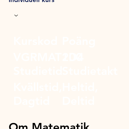
Kurskod
Poäng
VGRMAT1D4
200
Studietid
Studietakt
Kvällstid,
Heltid,
Dagtid
Deltid
Om Matematik