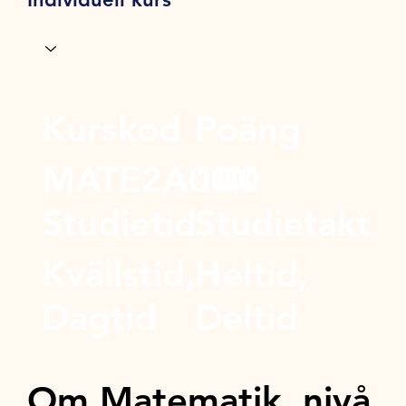
Kurskod
Poäng
MATE2A00X
100
Studietid
Studietakt
Kvällstid,
Heltid,
Dagtid
Deltid
Om Matematik, nivå