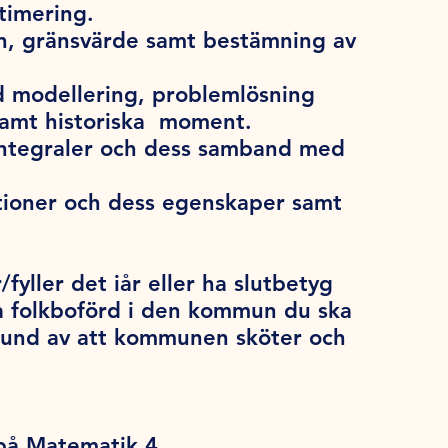
timering.
on, gränsvärde samt bestämning av
 modellering, problemlösning
samt historiska moment.
 integraler och dess samband med
ktioner och dess egenskaper samt
/fyller det iår eller ha slutbetyg
a folkboförd i den kommun du ska
grund av att kommunen sköter och
 på Matematik 4.