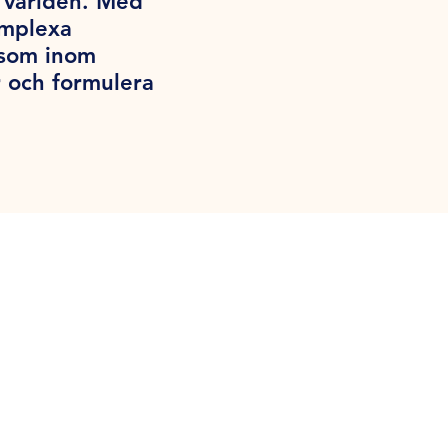
a världen. Med
omplexa
iksom inom
 och formulera