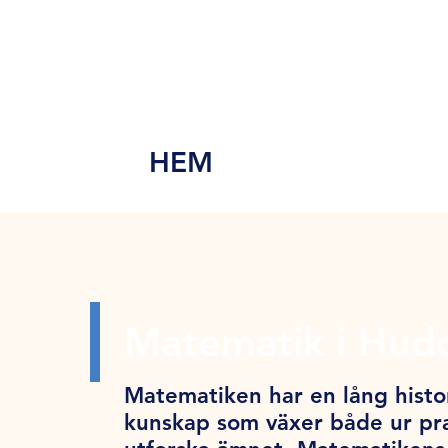
MEN
Y
HEM
Matematik i Hud
Matematiken har en lång histor
kunskap som växer både ur pra