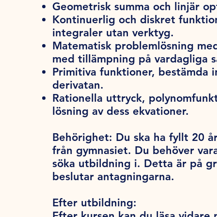
Geometrisk summa och linjär op
Kontinuerlig och diskret funkti
integraler utan verktyg.
Matematisk problemlösning med
med tillämpning på vardagliga 
Primitiva funktioner, bestämda
derivatan.
Rationella uttryck, polynomfun
lösning av dess ekvationer.
Behörighet:
Du ska ha fyllt 20 år
från gymnasiet. Du behöver var
söka utbildning i. Detta är på 
beslutar antagningarna.
Efter utbildning:
Efter kursen kan du läsa vidare