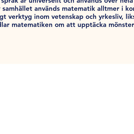
språk är universellt och används över hel
v samhället används matematik alltmer i k
tigt verktyg inom vetenskap och yrkesliv, l
dlar matematiken om att upptäcka mönster