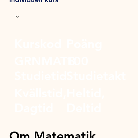
Kurskod
Poäng
GRNMATB
100
Studietid
Studietakt
Kvällstid,
Heltid,
Dagtid
Deltid
Om Matematik,