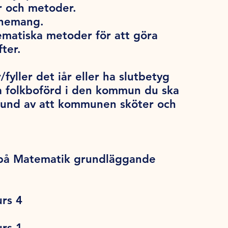
ar och metoder.
onemang.
ematiska metoder för att göra
ter.
/fyller det iår eller ha slutbetyg
a folkboförd i den kommun du ska
grund av att kommunen sköter och
e på Matematik grundläggande
rs 4
rs 1