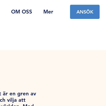
OM OSS
Mer
ANSÖK
t är en gren av
 vilja att