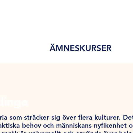
ÄMNESKURSER
dinge
ia som sträcker sig över flera kulturer. De
ktiska behov och människans nyfikenhet och