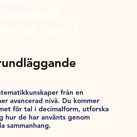
Studietakt
Heltid, Deltid
rundläggande
atematikkunskaper från en
 mer avancerad nivå. Du kommer
met för tal i decimalform, utforska
ig hur de har använts genom
ella sammanhang.