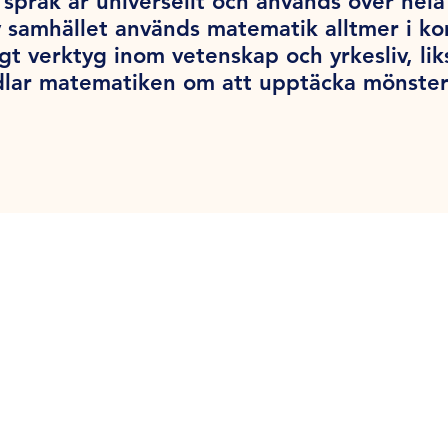
språk är universellt och används över hel
v samhället används matematik alltmer i k
tigt verktyg inom vetenskap och yrkesliv, l
dlar matematiken om att upptäcka mönster