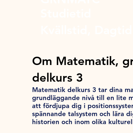
Studietid
Kvällstid, Dagtid
Om Matematik, g
delkurs 3
Matematik delkurs 3 tar dina m
grundläggande nivå till en lite
att fördjupa dig i positionssyste
spännande talsystem och lära d
historien och inom olika kultur