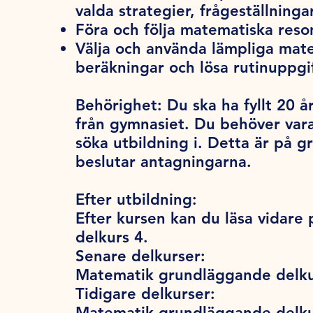
valda strategier, frågeställning
Föra och följa matematiska res
Välja och använda lämpliga mat
beräkningar och lösa rutinuppgif
Behörighet:
Du ska ha fyllt 20 år
från gymnasiet. Du behöver var
söka utbildning i. Detta är på 
beslutar antagningarna.
Efter utbildning:
Efter kursen kan du läsa vidar
delkurs 4.
Senare delkurser:
Matematik grundläggande delku
Tidigare delkurser:
Matematik grundläggande delku