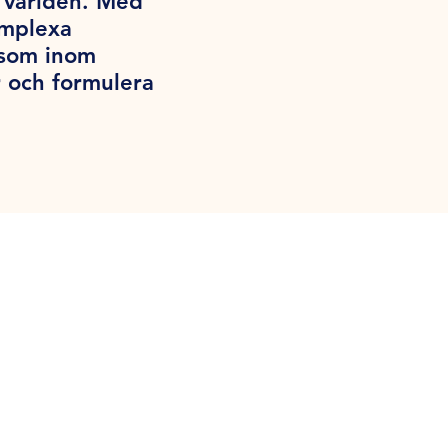
a världen. Med
omplexa
iksom inom
 och formulera