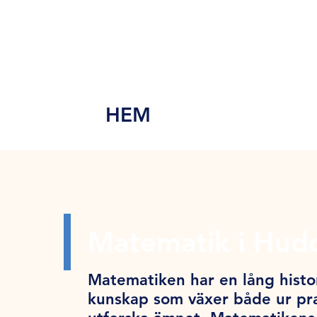
MEN
Y
HEM
Matematik i Hud
Matematiken har en lång histor
kunskap som växer både ur pra