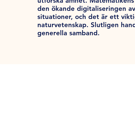
utforska ämnet. Matematikens 
den ökande digitaliseringen a
situationer, och det är ett vik
naturvetenskap. Slutligen han
generella samband.