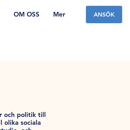
OM OSS
Mer
ANSÖK
ch politik till
 olika sociala