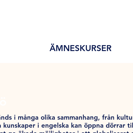
ÄMNESKURSER
dö
nds i många olika sammanhang, från kultur o
 kunskaper i engelska kan öppna dörrar till