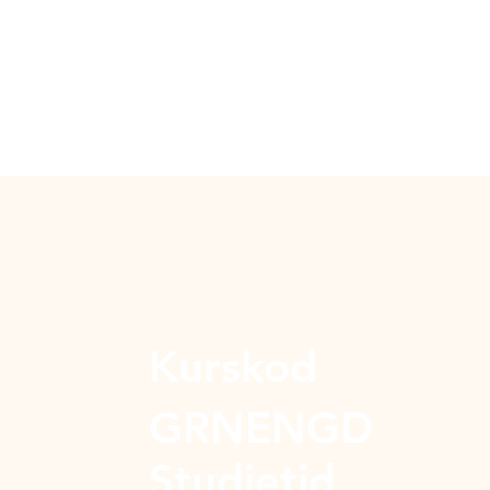
Kurskod
GRNENGD
Studietid