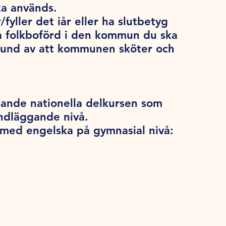
ka används.
/fyller det iår eller ha slutbetyg
a folkboförd i den kommun du ska
grund av att kommunen sköter och
utande nationella delkursen som
undläggande nivå.
a med engelska på gymnasial nivå: