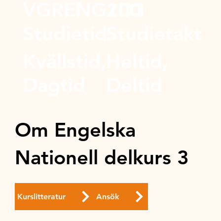
VGRENG1D3
200
Studietid
Studietakt
Kvällstid,
Heltid,
Dagtid
Deltid
Om Engelska
Nationell delkurs 3
Kurslitteratur
Ansök