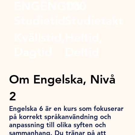
ENGENG06
100
Studietid
Studietakt
Kvällstid,
Heltid,
Dagtid
Deltid
Om Engelska, Nivå
2
Engelska 6 är en kurs som fokuserar
på korrekt språkanvändning och
anpassning till olika syften och
sammanhang. Du tränar på att