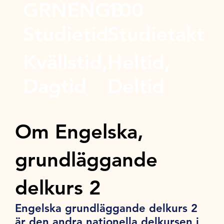
GRNENGB
100
Studietid
Studietakt
Kvällstid,
Heltid,
Dagtid
Deltid
Om Engelska,
grundläggande
delkurs 2
Engelska grundläggande delkurs 2
är den andra nationella delkursen i