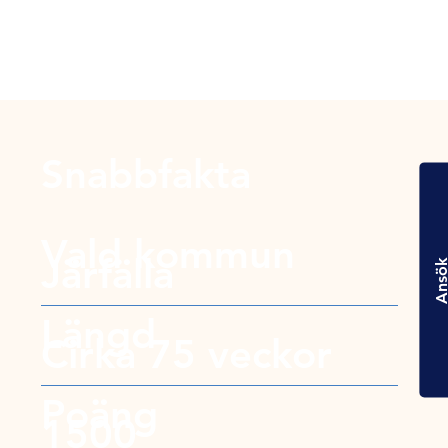
Snabbfakta
Vald kommun
Järfälla
Ansö
Längd
Cirka 75 veckor
Poäng
1500