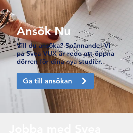
Ansök Nu
Vill du ansöka? Spännande! Vi
på Svea VUX är redo att öppna
dörren för dina nya studier.
Gå till ansökan
Jobba med Svea