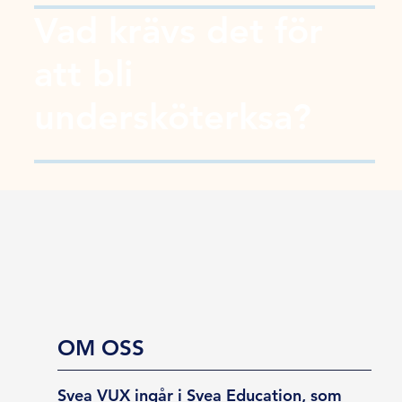
Vad krävs det för
att bli
undersköterksa?
OM OSS
Svea VUX ingår i Svea Education, som