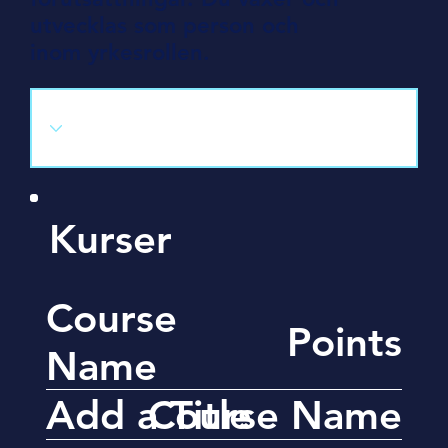
utvecklas som person och
inom yrkesrollen.
Kurser
Course
Points
Name
Add a Title
Course Name