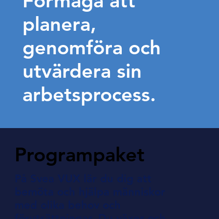
Förmåga att
planera,
genomföra och
utvärdera sin
arbetsprocess.
Programpaket
På Svea VUX lär du dig att
bemöta och hjälpa människor
med olika behov och
förutsättningar. Du växer och