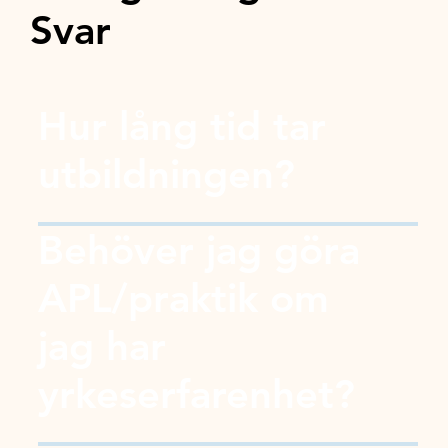
Svar
Hur lång tid tar
utbildningen?
Behöver jag göra
APL/praktik om
jag har
yrkeserfarenhet?