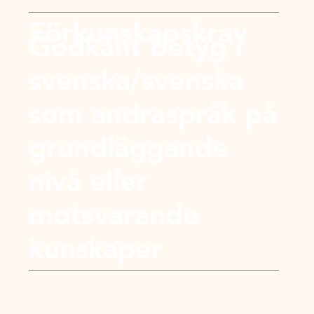
Förkunskapskrav
Godkänt betyg i
svenska/svenska
som andraspråk på
grundläggande
nivå eller
motsvarande
kunskaper