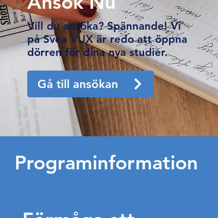
Ansök Nu
Vill du ansöka? Spännande! Vi
på Svea VUX är redo att öppna
dörren för dina nya studier.
Gå till ansökan
Programinformation