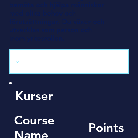
bemöta och hjälpa människor
med olika behov och
förutsättningar. Du växer och
utvecklas som person och
inom yrkesrollen.
Kurser
Course
Points
Name