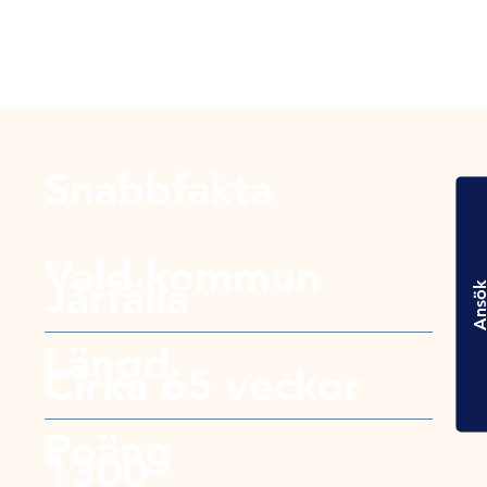
Snabbfakta
Vald kommun
Järfälla
Ansö
Längd
Cirka 65 veckor
Poäng
1300