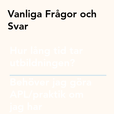
Vanliga Frågor och
Svar
Hur lång tid tar
utbildningen?
Behöver jag göra
APL/praktik om
jag har