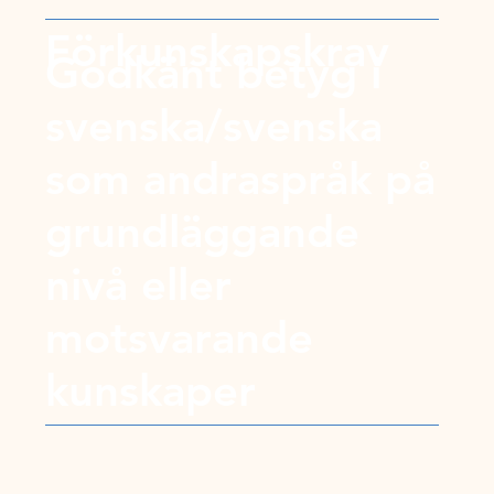
Förkunskapskrav
Godkänt betyg i
svenska/svenska
som andraspråk på
grundläggande
nivå eller
motsvarande
kunskaper