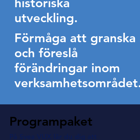
historiska
utveckling.
Förmåga att granska
och föreslå
förändringar inom
verksamhetsområdet
Programpaket
På Svea VUX lär du dig att