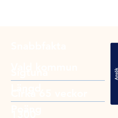
Snabbfakta
Vald kommun
Sigtuna
Ansö
Längd
Cirka 65 veckor
Poäng
1300