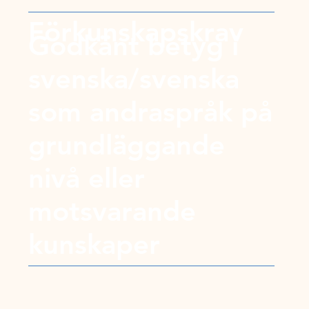
Förkunskapskrav
Godkänt betyg i
svenska/svenska
som andraspråk på
grundläggande
nivå eller
motsvarande
kunskaper