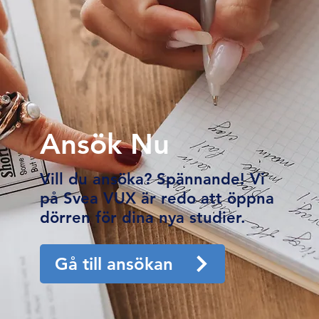
Ansök Nu
Vill du ansöka? Spännande! Vi
på Svea VUX är redo att öppna
dörren för dina nya studier.
Gå till ansökan