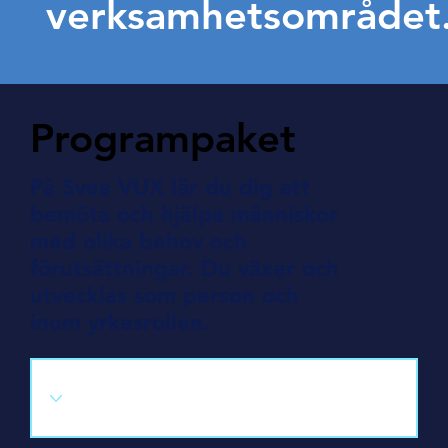
verksamhetsområdet
Programpaket
På Svea VUX lär du dig att
bemöta och hjälpa människor
med olika behov och
förutsättningar. Du växer och
utvecklas som person och
inom yrkesrollen.