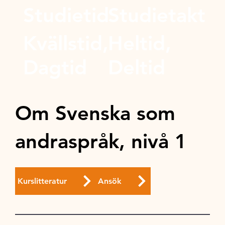
Studietid
Studietakt
Kvällstid,
Heltid,
Dagtid
Deltid
Om Svenska som
andraspråk, nivå 1
Kurslitteratur
Ansök